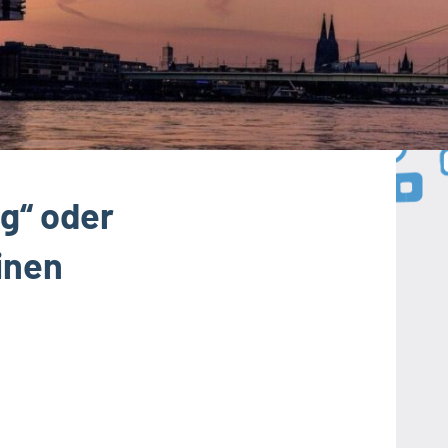
g“ oder
inen