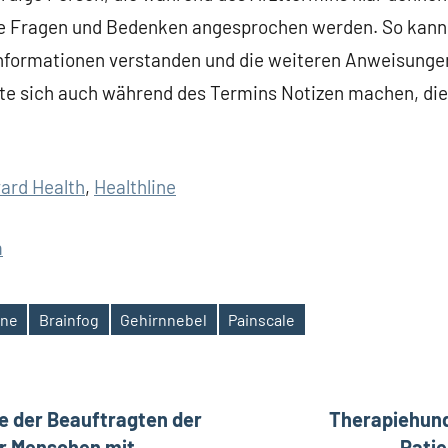
lle Fragen und Bedenken angesprochen werden. So kann 
Informationen verstanden und die weiteren Anweisunge
te sich auch während des Termins Notizen machen, die
ard Health
,
Healthline
m
ine
Brainfog
Gehirnnebel
Painscale
ation
 der Beauftragten der
Therapiehund
r Menschen mit
Pati