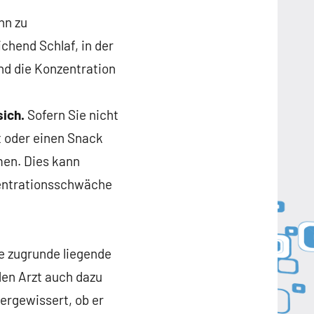
nn zu
chend Schlaf, in der
nd die Konzentration
sich.
Sofern Sie nicht
t oder einen Snack
men. Dies kann
zentrationsschwäche
e zugrunde liegende
den Arzt auch dazu
vergewissert, ob er