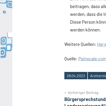
beitragen, dass a
werden, dass die 
Diese Person könn
werden können.
Weitere Quellen:
Harv
Quelle:
Painscale.co
28.04.2022
Arztterm
Schlagwörter
Beitragsnavig
Vorheriger Beitrag
Bürgersprechstunde
Landesregierung fü