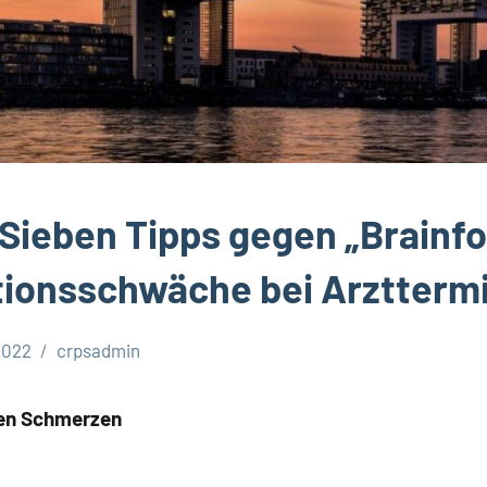
 Sieben Tipps gegen „Brainfo
tionsschwäche bei Arztterm
 2022
crpsadmin
hen Schmerzen