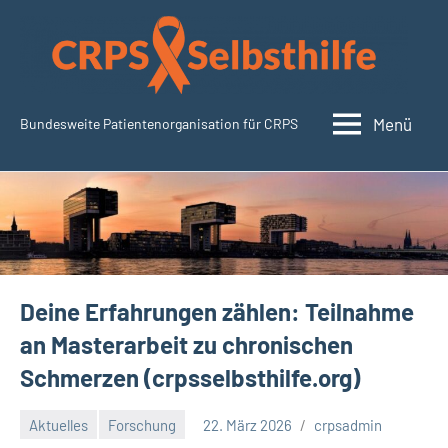
Zum
Inhalt
springen
Menü
Bundesweite Patientenorganisation für CRPS
CRPSSelbsthilfe.org
Deine Erfahrungen zählen: Teilnahme
an Masterarbeit zu chronischen
Schmerzen (crpsselbsthilfe.org)
Aktuelles
Forschung
22. März 2026
crpsadmin