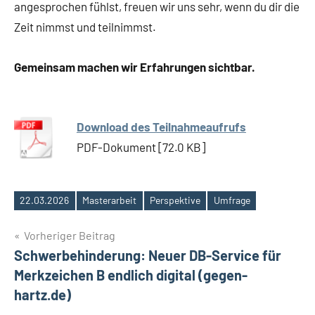
angesprochen fühlst, freuen wir uns sehr, wenn du dir die
Zeit nimmst und teilnimmst.
Gemeinsam machen wir Erfahrungen sichtbar.
Download des Teilnahmeaufrufs
PDF-Dokument [72.0 KB]
22.03.2026
Masterarbeit
Perspektive
Umfrage
Schlagwörter
Beitragsnavigation
Vorheriger Beitrag
Schwerbehinderung: Neuer DB-Service für
Merkzeichen B endlich digital (gegen-
hartz.de)