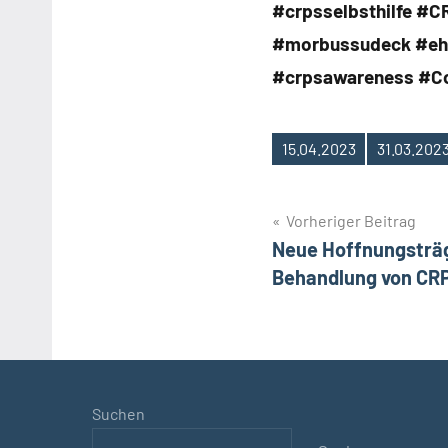
#crpsselbsthilfe #
#morbussudeck #ehr
#crpsawareness #Co
15.04.2023
31.03.202
Schlagwörter
Beitragsnavig
Vorheriger Beitrag
Neue Hoffnungsträg
Behandlung von CR
Suchen