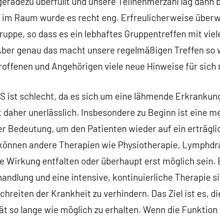
eradezu überfüllt und unsere Teilnehmerzahl lag dann b
d im Raum wurde es recht eng. Erfreulicherweise überw
uppe, so dass es ein lebhaftes Gruppentreffen mit vie
ber genau das macht unsere regelmäßigen Treffen so w
roffenen und Angehörigen viele neue Hinweise für sic
S ist schlecht, da es sich um eine lähmende Erkrankung
t daher unerlässlich. Insbesondere zu Beginn ist eine
r Bedeutung, um den Patienten wieder auf ein erträgl
 können andere Therapien wie Physiotherapie, Lymphdr
le Wirkung entfalten oder überhaupt erst möglich sein. 
handlung und eine intensive, kontinuierliche Therapie si
chreiten der Krankheit zu verhindern. Das Ziel ist es, d
t so lange wie möglich zu erhalten. Wenn die Funktion 