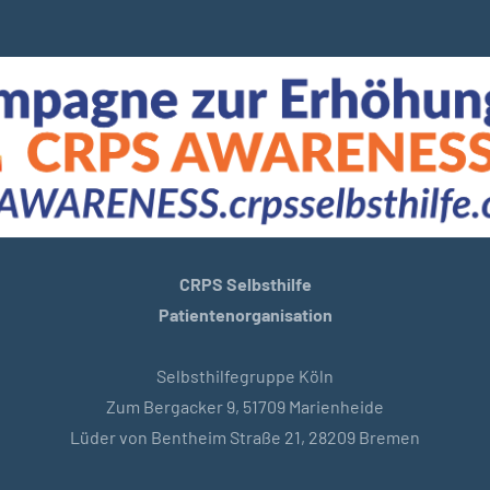
CRPS Selbsthilfe
Patientenorganisation
Selbsthilfegruppe Köln
Zum Bergacker 9, 51709 Marienheide
Lüder von Bentheim Straße 21, 28209 Bremen