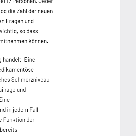
ei 17 Personen. Jeder
og die Zahl der neuen
len Fragen und
ichtig, so dass
h mitnehmen können.
 handelt. Eine
 medikamentöse
iches Schmerzniveau
ainage und
Eine
nd in jedem Fall
ie Funktion der
bereits