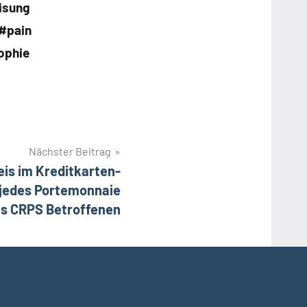
isung
#pain
ophie
Nächster Beitrag
is im Kreditkarten-
 jedes Portemonnaie
es CRPS Betroffenen