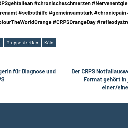
CRPSgehtallean #chronischeschmerzen #Nervenentgle
enamt #selbsthilfe #gemeinsamstark #chronicpain 
lourTheWorldOrange #CRPSOrangeDay #reflexdystr
3
Gruppentreffen
Köln
ation
erin für Diagnose und
Der CRPS Notfallauswe
PS
Format gehört in
einer/ein