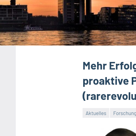
Mehr Erfol
proaktive 
(rarerevo
Aktuelles
Forschun