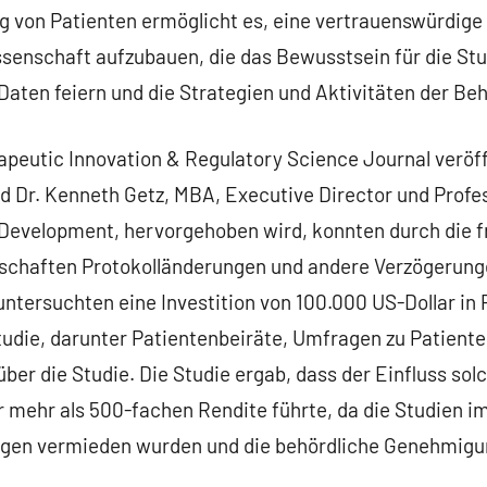
ng von Patienten ermöglicht es, eine vertrauenswürdig
senschaft aufzubauen, die das Bewusstsein für die Stu
Daten feiern und die Strategien und Aktivitäten der Be
peutic Innovation & Regulatory Science Journal veröff
d Dr. Kenneth Getz, MBA, Executive Director und Profe
g Development, hervorgehoben wird, konnten durch die f
schaften Protokolländerungen und andere Verzögerun
ntersuchten eine Investition von 100.000 US-Dollar in 
Studie, darunter Patientenbeiräte, Umfragen zu Patien
ber die Studie. Die Studie ergab, dass der Einfluss so
r mehr als 500-fachen Rendite führte, da die Studien im
ngen vermieden wurden und die behördliche Genehmigu