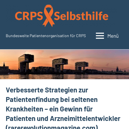
Zum
Inhalt
springen
Menü
Bundesweite Patientenorganisation für CRPS
CRPSSelbsthilfe.org
Verbesserte Strategien zur
Patientenfindung bei seltenen
Krankheiten – ein Gewinn für
Patienten und Arzneimittelentwickler
(rarerevolutionmagazine.com)