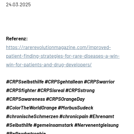
24.03.2025
Referenz:
https://rarerevolutionmagazine.com/improved-
patient-finding-strategies-for-rare-diseases-a-win-
win-for-patients-and-drug-developers/
#CRPSselbsthilfe #CRPSgehtallean #CRPSwarrior
#CRPSfighter #CRPSisreal #CRPSstrong
#CRPSawareness #CRPSOrangeDay
#ColorTheWorldOrange #MorbusSudeck
#chronischeSchmerzen #chronicpain #Ehrenamt
#Selbsthilfe #gemeinsamstark #Nervenentgleisung
#Reflexdystrophie