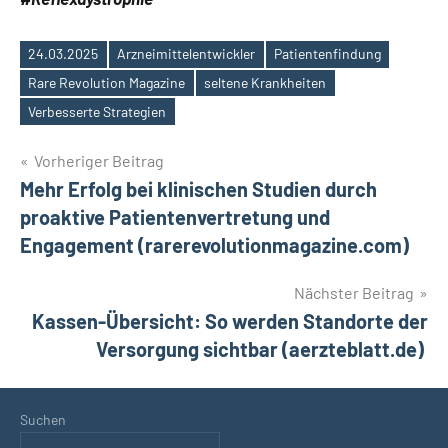
24.03.2025
Arzneimittelentwickler
Patientenfindung
Rare Revolution Magazine
seltene Krankheiten
Schlagwörter
Verbesserte Strategien
Beitragsnavigation
Vorheriger Beitrag
Mehr Erfolg bei klinischen Studien durch
proaktive Patientenvertretung und
Engagement (rarerevolutionmagazine.com)
Nächster Beitrag
Kassen-Übersicht: So werden Standorte der
Versorgung sichtbar (aerzteblatt.de)
Suchen