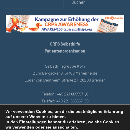
Suchen
CRPS Selbsthilfe
Patientenorganisation
Selbsthilfegruppe Köln
Zum Bergacker 9, 51709 Marienheide
Lüder von Bentheim Straße 21, 28209 Bremen
Telefon: +49 221 669557-,0
Telefax: +49 221 669557-99
E-Mail: support@crpsselbsthilfe.org
Wir verwenden Cookies, um dir die bestmögliche Erfahrung
auf unserer Website zu bieten.
In den
Einstellungen
kannst du erfahren, welche Cookies
Startseite
|
Bremen
|
Datenschutzbestimmungen
|
Intranet
|
wir verwenden oder sie ausschalten.
Impressum
|
Remoteunterstützung