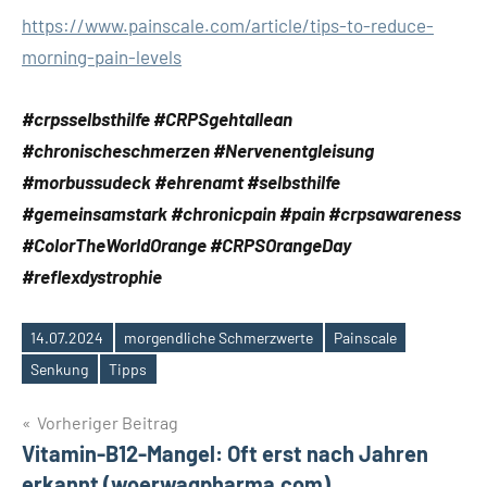
https://www.painscale.com/article/tips-to-reduce-
morning-pain-levels
#crpsselbsthilfe #CRPSgehtallean
#chronischeschmerzen #Nervenentgleisung
#morbussudeck #ehrenamt #selbsthilfe
#gemeinsamstark #chronicpain #pain #crpsawareness
#ColorTheWorldOrange #CRPSOrangeDay
#reflexdystrophie
14.07.2024
morgendliche Schmerzwerte
Painscale
Schlagwörter
Senkung
Tipps
Beitragsnavigation
Vorheriger Beitrag
Vitamin-B12-Mangel: Oft erst nach Jahren
erkannt (woerwagpharma.com)