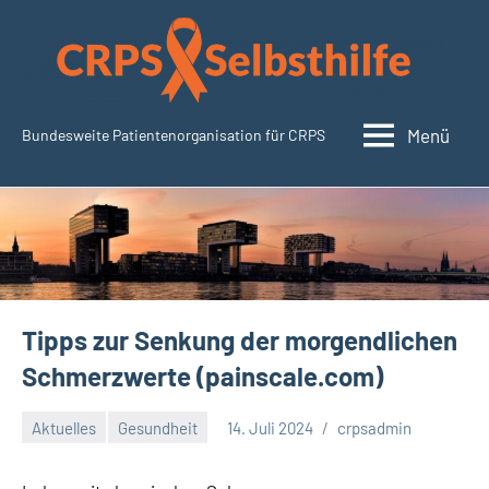
Zum
Inhalt
springen
Menü
Bundesweite Patientenorganisation für CRPS
CRPSSelbsthilfe.org
Tipps zur Senkung der morgendlichen
Schmerzwerte (painscale.com)
Aktuelles
Gesundheit
14. Juli 2024
crpsadmin