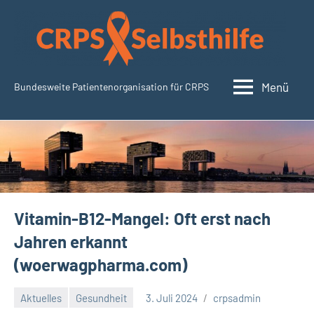
Zum
Inhalt
springen
Menü
Bundesweite Patientenorganisation für CRPS
CRPSSelbsthilfe.org
Vitamin-B12-Mangel: Oft erst nach
Jahren erkannt
(woerwagpharma.com)
Aktuelles
Gesundheit
3. Juli 2024
crpsadmin