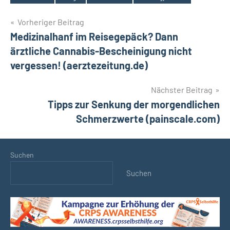
Schlagwörter
Beitragsnavigation
Vorheriger Beitrag
Medizinalhanf im Reisegepäck? Dann
ärztliche Cannabis-Bescheinigung nicht
vergessen! (aerztezeitung.de)
Nächster Beitrag
Tipps zur Senkung der morgendlichen
Schmerzwerte (painscale.com)
Suchen
Suchen