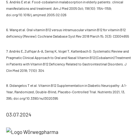
5. Andrès E et al. Food-cobalamin malabsorption in elderly patients: clinical
manifestations and treatment. Am J Med 2005 Oct; 118 (10): 1154–1159;
doi.org/10.1016/j.amjmed.2005.02.026
6. Wang et al. Oral vitamin B12 versus intramuscular vitamin B12 for vitamin B12
deficiency (Review). Cochrane Database Syst Rev 2018 March 15; 3 (3): CD004655
7. Andrès E, Zulfiqar A-A, Serraj K, Vogel T, Kaltenbach G: Systematic Review and
Pragmatic Clinical Approach to Oral and Nasal Vitamin B12 (Cobalamin) Treatment
in Patients with Vitamin B12 Deficiency Related to Gastrointestinal Disorders. J
Clin Med 2018; 7 (10): 304
8. Didangelos T et al. Vitamin B12 Supplementation in Diabetic Neuropathy: A 1-
Year, Randomized, Double-Blind, Placebo-Controlled Trial. Nutrients 2021, 13,
395; doi.org/10.3390/nu13020395
03.07.2024