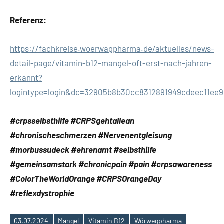
Referenz:
https://fachkreise.woerwagpharma.de/aktuelles/news-
detail-page/vitamin-b12-mangel-oft-erst-nach-jahren-
erkannt?
logintype=login&dc=32905b8b30cc8312891949cdeec11ee9
#crpsselbsthilfe #CRPSgehtallean
#chronischeschmerzen #Nervenentgleisung
#morbussudeck #ehrenamt #selbsthilfe
#gemeinsamstark #chronicpain #pain #crpsawareness
#ColorTheWorldOrange #CRPSOrangeDay
#reflexdystrophie
03.07.2024
Mangel
Vitamin B12
Wörwegpharma