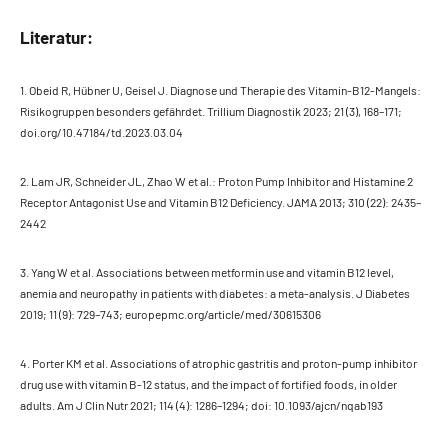
Literatur:
1. Obeid R, Hübner U, Geisel J. Diagnose und Therapie des Vitamin-B12-Mangels:
Risikogruppen besonders gefährdet. Trillium Diagnostik 2023; 21 (3), 168–171;
doi.org/10.47184/td.2023.03.04
2. Lam JR, Schneider JL, Zhao W et al.: Proton Pump Inhibitor and Histamine 2
Receptor Antagonist Use and Vitamin B12 Deficiency. JAMA 2013; 310 (22): 2435–
2442
3. Yang W et al. Associations between metformin use and vitamin B12 level,
anemia and neuropathy in patients with diabetes: a meta-analysis. J Diabetes
2019; 11 (9): 729–743; europepmc.org/article/med/30615306
4. Porter KM et al. Associations of atrophic gastritis and proton-pump inhibitor
drug use with vitamin B-12 status, and the impact of fortified foods, in older
adults. Am J Clin Nutr 2021; 114 (4): 1286–1294; doi: 10.1093/ajcn/nqab193